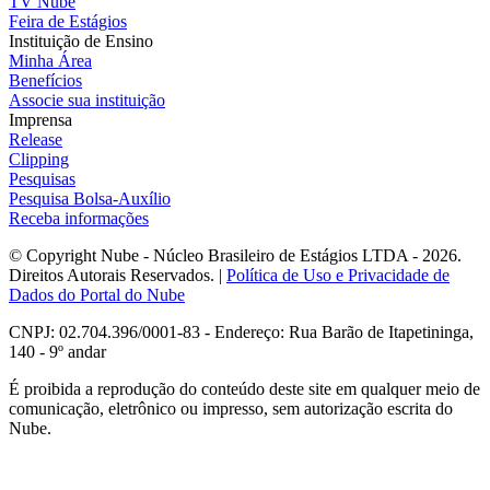
TV Nube
Feira de Estágios
Instituição de Ensino
Minha Área
Benefícios
Associe sua instituição
Imprensa
Release
Clipping
Pesquisas
Pesquisa Bolsa-Auxílio
Receba informações
© Copyright Nube - Núcleo Brasileiro de Estágios LTDA - 2026.
Direitos Autorais Reservados. |
Política de Uso e Privacidade de
Dados do Portal do Nube
CNPJ: 02.704.396/0001-83 - Endereço: Rua Barão de Itapetininga,
140 - 9º andar
É proibida a reprodução do conteúdo deste site em qualquer meio de
comunicação, eletrônico ou impresso, sem autorização escrita do
Nube.