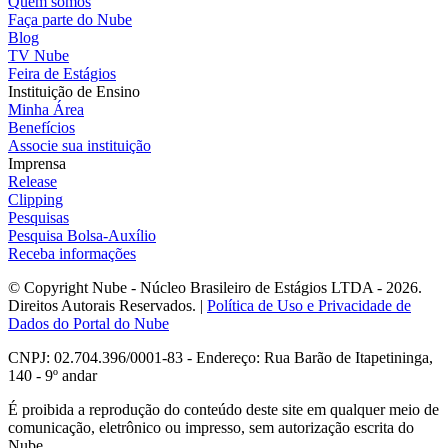
Quem somos
Faça parte do Nube
Blog
TV Nube
Feira de Estágios
Instituição de Ensino
Minha Área
Benefícios
Associe sua instituição
Imprensa
Release
Clipping
Pesquisas
Pesquisa Bolsa-Auxílio
Receba informações
© Copyright Nube - Núcleo Brasileiro de Estágios LTDA - 2026.
Direitos Autorais Reservados. |
Política de Uso e Privacidade de
Dados do Portal do Nube
CNPJ: 02.704.396/0001-83 - Endereço: Rua Barão de Itapetininga,
140 - 9º andar
É proibida a reprodução do conteúdo deste site em qualquer meio de
comunicação, eletrônico ou impresso, sem autorização escrita do
Nube.