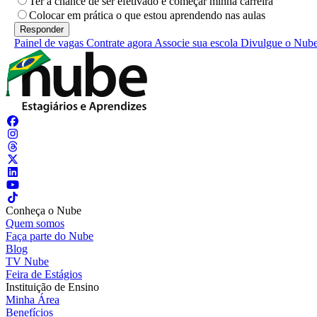
Ter a chance de ser efetivado e começar minha carreira
Colocar em prática o que estou aprendendo nas aulas
Painel de vagas
Contrate agora
Associe sua escola
Divulgue o Nub
Conheça o Nube
Quem somos
Faça parte do Nube
Blog
TV Nube
Feira de Estágios
Instituição de Ensino
Minha Área
Benefícios