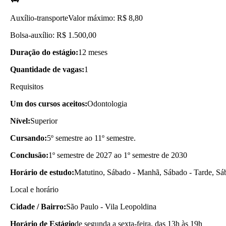
Auxílio-transporte
Valor máximo: R$ 8,80
Bolsa-auxílio: R$ 1.500,00
Duração do estágio:
12 meses
Quantidade de vagas:
1
Requisitos
Um dos cursos aceitos:
Odontologia
Nível:
Superior
Cursando:
5º semestre ao 11º semestre.
Conclusão:
1º semestre de 2027 ao 1º semestre de 2030
Horário de estudo:
Matutino, Sábado - Manhã, Sábado - Tarde, Sáb
Local e horário
Cidade / Bairro:
São Paulo - Vila Leopoldina
Horário de Estágio
de segunda a sexta-feira, das 13h às 19h