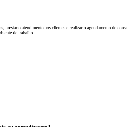
os, prestar o atendimento aos clientes e realizar o agendamento de consul
mbiente de trabalho
tágio ou aprendizagem?