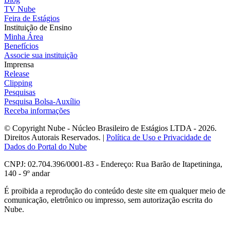
TV Nube
Feira de Estágios
Instituição de Ensino
Minha Área
Benefícios
Associe sua instituição
Imprensa
Release
Clipping
Pesquisas
Pesquisa Bolsa-Auxílio
Receba informações
© Copyright Nube - Núcleo Brasileiro de Estágios LTDA - 2026.
Direitos Autorais Reservados. |
Política de Uso e Privacidade de
Dados do Portal do Nube
CNPJ: 02.704.396/0001-83 - Endereço: Rua Barão de Itapetininga,
140 - 9º andar
É proibida a reprodução do conteúdo deste site em qualquer meio de
comunicação, eletrônico ou impresso, sem autorização escrita do
Nube.