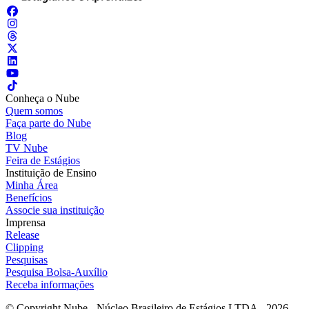
Conheça o Nube
Quem somos
Faça parte do Nube
Blog
TV Nube
Feira de Estágios
Instituição de Ensino
Minha Área
Benefícios
Associe sua instituição
Imprensa
Release
Clipping
Pesquisas
Pesquisa Bolsa-Auxílio
Receba informações
© Copyright Nube - Núcleo Brasileiro de Estágios LTDA - 2026.