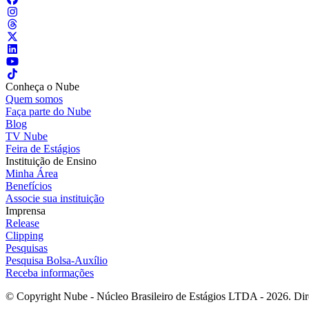
Conheça o Nube
Quem somos
Faça parte do Nube
Blog
TV Nube
Feira de Estágios
Instituição de Ensino
Minha Área
Benefícios
Associe sua instituição
Imprensa
Release
Clipping
Pesquisas
Pesquisa Bolsa-Auxílio
Receba informações
© Copyright Nube - Núcleo Brasileiro de Estágios LTDA - 2026. Dire