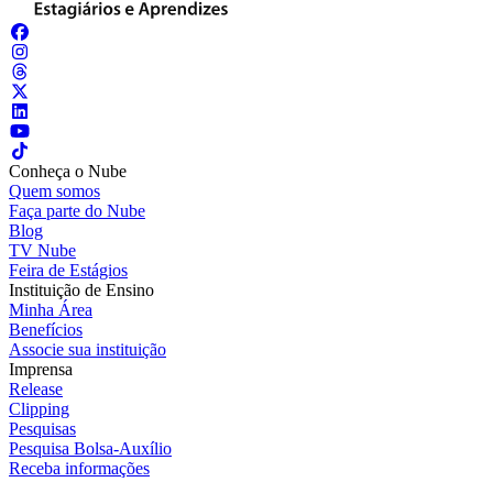
Conheça o Nube
Quem somos
Faça parte do Nube
Blog
TV Nube
Feira de Estágios
Instituição de Ensino
Minha Área
Benefícios
Associe sua instituição
Imprensa
Release
Clipping
Pesquisas
Pesquisa Bolsa-Auxílio
Receba informações