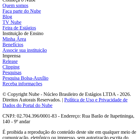
Quem somos
Faça parte do Nube
Blog
TV Nube
Feira de Estágios
Instituição de Ensino
Minha Área
Benefícios
Associe sua instituição
Imprensa
Release
Clipping
Pesquisas
Pesquisa Bolsa-Auxílio
Receba informações
© Copyright Nube - Núcleo Brasileiro de Estágios LTDA - 2026.
Direitos Autorais Reservados. |
Política de Uso e Privacidade de
Dados do Portal do Nube
CNPJ: 02.704.396/0001-83 - Endereço: Rua Barão de Itapetininga,
140 - 9º andar
É proibida a reprodução do conteúdo deste site em qualquer meio de
comunicação, eletrônico ou impresso, sem autorização escrita do