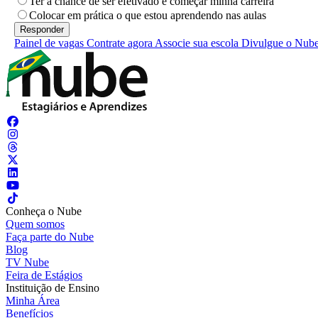
Ter a chance de ser efetivado e começar minha carreira
Colocar em prática o que estou aprendendo nas aulas
Painel de vagas
Contrate agora
Associe sua escola
Divulgue o Nub
Conheça o Nube
Quem somos
Faça parte do Nube
Blog
TV Nube
Feira de Estágios
Instituição de Ensino
Minha Área
Benefícios