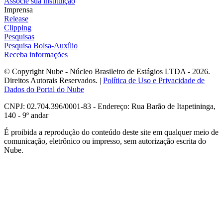
Associe sua instituição
Imprensa
Release
Clipping
Pesquisas
Pesquisa Bolsa-Auxílio
Receba informações
© Copyright Nube - Núcleo Brasileiro de Estágios LTDA - 2026.
Direitos Autorais Reservados. |
Política de Uso e Privacidade de
Dados do Portal do Nube
CNPJ: 02.704.396/0001-83 - Endereço: Rua Barão de Itapetininga,
140 - 9º andar
É proibida a reprodução do conteúdo deste site em qualquer meio de
comunicação, eletrônico ou impresso, sem autorização escrita do
Nube.