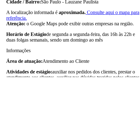
Cidade / Bairro:
São Paulo - Lauzane Paulista
A localização informada é
aproximada.
Consulte aqui o mapa para
referência.
Atenção:
o Google Maps pode exibir outras empresas na região.
Horário de Estágio
de segunda a segunda-feira, das 16h às 22h e
duas folgas semanais, sendo um domingo ao mês
Informações
Área de atuação:
Atendimento ao Cliente
Atividades de estágio:
auxiliar nos pedidos dos clientes, prestar o
atendimento aos clientes, auxiliar nas dúvidas trazidas pelos clientes
auxiliar nas demais atividades da área
Porte da Empresa:
Pequeno
Ramo da Empresa:
Restaurantes e similares
Compartilhe