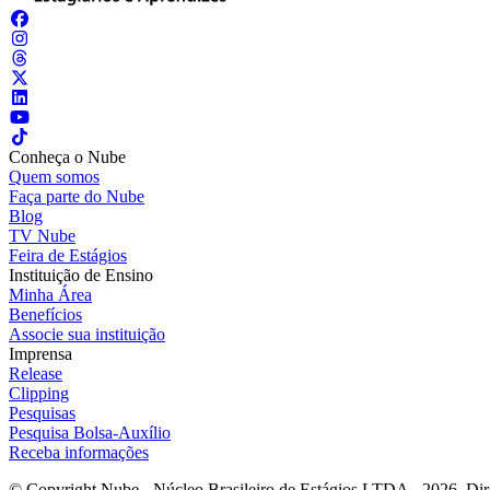
Conheça o Nube
Quem somos
Faça parte do Nube
Blog
TV Nube
Feira de Estágios
Instituição de Ensino
Minha Área
Benefícios
Associe sua instituição
Imprensa
Release
Clipping
Pesquisas
Pesquisa Bolsa-Auxílio
Receba informações
© Copyright Nube - Núcleo Brasileiro de Estágios LTDA - 2026. Dire