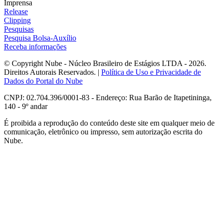
Imprensa
Release
Clipping
Pesquisas
Pesquisa Bolsa-Auxílio
Receba informações
© Copyright Nube - Núcleo Brasileiro de Estágios LTDA - 2026.
Direitos Autorais Reservados. |
Política de Uso e Privacidade de
Dados do Portal do Nube
CNPJ: 02.704.396/0001-83 - Endereço: Rua Barão de Itapetininga,
140 - 9º andar
É proibida a reprodução do conteúdo deste site em qualquer meio de
comunicação, eletrônico ou impresso, sem autorização escrita do
Nube.