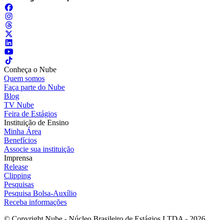
Conheça o Nube
Quem somos
Faça parte do Nube
Blog
TV Nube
Feira de Estágios
Instituição de Ensino
Minha Área
Benefícios
Associe sua instituição
Imprensa
Release
Clipping
Pesquisas
Pesquisa Bolsa-Auxílio
Receba informações
© Copyright Nube - Núcleo Brasileiro de Estágios LTDA - 2026.