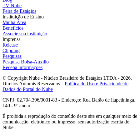
TV Nube
Feira de Estágios
Instituição de Ensino
Minha Área
Benefícios
Associe sua instituição
Imprensa
Release
Clipping
Pesquisas
Pesquisa Bolsa-Auxílio
Receba informações
© Copyright Nube - Núcleo Brasileiro de Estágios LTDA - 2026.
Direitos Autorais Reservados. |
Política de Uso e Privacidade de
Dados do Portal do Nube
CNPJ: 02.704.396/0001-83 - Endereço: Rua Barão de Itapetininga,
140 - 9º andar
É proibida a reprodução do conteúdo deste site em qualquer meio de
comunicação, eletrônico ou impresso, sem autorização escrita do
Nube.