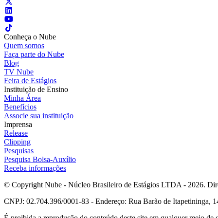
Conheça o Nube
Quem somos
Faça parte do Nube
Blog
TV Nube
Feira de Estágios
Instituição de Ensino
Minha Área
Benefícios
Associe sua instituição
Imprensa
Release
Clipping
Pesquisas
Pesquisa Bolsa-Auxílio
Receba informações
© Copyright Nube - Núcleo Brasileiro de Estágios LTDA - 2026. Dire
CNPJ: 02.704.396/0001-83 - Endereço: Rua Barão de Itapetininga, 14
É proibida a reprodução do conteúdo deste site em qualquer meio de 