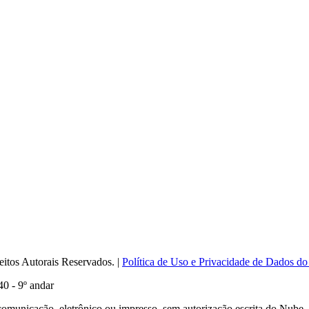
itos Autorais Reservados. |
Política de Uso e Privacidade de Dados do
0 - 9º andar
comunicação, eletrônico ou impresso, sem autorização escrita do Nube.