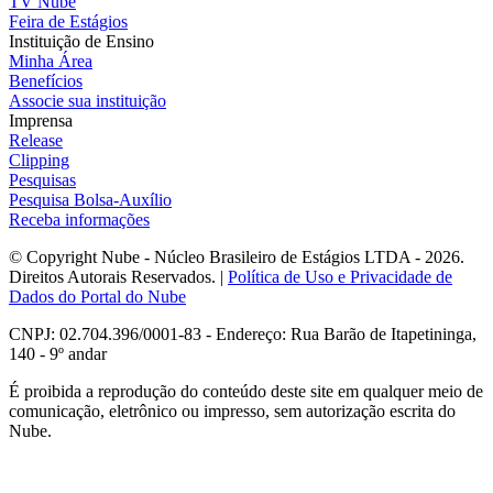
TV Nube
Feira de Estágios
Instituição de Ensino
Minha Área
Benefícios
Associe sua instituição
Imprensa
Release
Clipping
Pesquisas
Pesquisa Bolsa-Auxílio
Receba informações
© Copyright Nube - Núcleo Brasileiro de Estágios LTDA - 2026.
Direitos Autorais Reservados. |
Política de Uso e Privacidade de
Dados do Portal do Nube
CNPJ: 02.704.396/0001-83 - Endereço: Rua Barão de Itapetininga,
140 - 9º andar
É proibida a reprodução do conteúdo deste site em qualquer meio de
comunicação, eletrônico ou impresso, sem autorização escrita do
Nube.