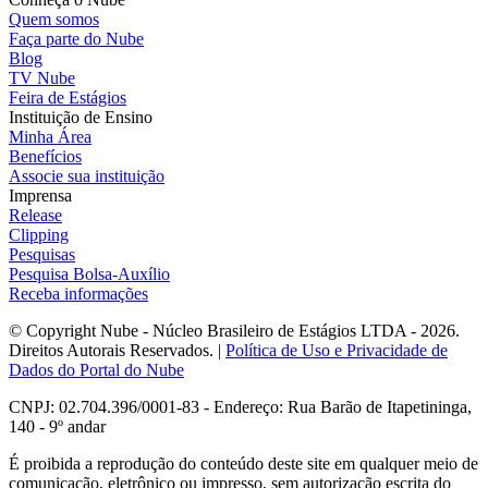
Quem somos
Faça parte do Nube
Blog
TV Nube
Feira de Estágios
Instituição de Ensino
Minha Área
Benefícios
Associe sua instituição
Imprensa
Release
Clipping
Pesquisas
Pesquisa Bolsa-Auxílio
Receba informações
© Copyright Nube - Núcleo Brasileiro de Estágios LTDA - 2026.
Direitos Autorais Reservados. |
Política de Uso e Privacidade de
Dados do Portal do Nube
CNPJ: 02.704.396/0001-83 - Endereço: Rua Barão de Itapetininga,
140 - 9º andar
É proibida a reprodução do conteúdo deste site em qualquer meio de
comunicação, eletrônico ou impresso, sem autorização escrita do