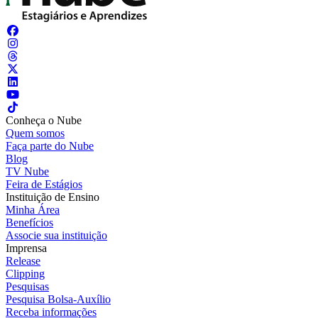
Conheça o Nube
Quem somos
Faça parte do Nube
Blog
TV Nube
Feira de Estágios
Instituição de Ensino
Minha Área
Benefícios
Associe sua instituição
Imprensa
Release
Clipping
Pesquisas
Pesquisa Bolsa-Auxílio
Receba informações