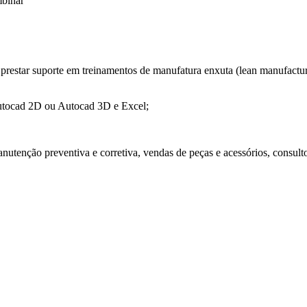
mbinar
s, prestar suporte em treinamentos de manufatura enxuta (lean manufact
utocad 2D ou Autocad 3D e Excel;
anutenção preventiva e corretiva, vendas de peças e acessórios, consulto