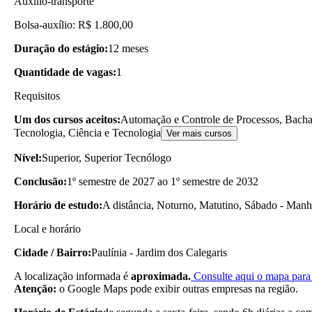
Auxílio-transporte
Bolsa-auxílio: R$ 1.800,00
Duração do estágio:
12 meses
Quantidade de vagas:
1
Requisitos
Um dos cursos aceitos:
Automação e Controle de Processos, Bachare
Tecnologia, Ciência e Tecnologia
Ver mais cursos
Nível:
Superior, Superior Tecnólogo
Conclusão:
1º semestre de 2027 ao 1º semestre de 2032
Horário de estudo:
A distância, Noturno, Matutino, Sábado - Manh
Local e horário
Cidade / Bairro:
Paulínia - Jardim dos Calegaris
A localização informada é
aproximada.
Consulte aqui o mapa para 
Atenção:
o Google Maps pode exibir outras empresas na região.