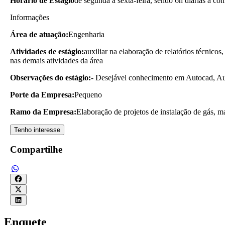
Horário de Estágio
de segunda a sexta-feira, sendo 6h diárias a co
Informações
Área de atuação:
Engenharia
Atividades de estágio:
auxiliar na elaboração de relatórios técnico
nas demais atividades da área
Observações do estágio:
- Desejável conhecimento em Autocad, A
Porte da Empresa:
Pequeno
Ramo da Empresa:
Elaboração de projetos de instalação de gás, m
Tenho interesse
Compartilhe
Enquete