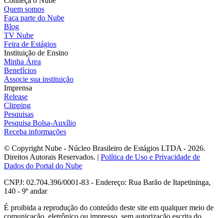
Conheça o Nube
Quem somos
Faça parte do Nube
Blog
TV Nube
Feira de Estágios
Instituição de Ensino
Minha Área
Benefícios
Associe sua instituição
Imprensa
Release
Clipping
Pesquisas
Pesquisa Bolsa-Auxílio
Receba informações
© Copyright Nube - Núcleo Brasileiro de Estágios LTDA - 2026.
Direitos Autorais Reservados. |
Política de Uso e Privacidade de
Dados do Portal do Nube
CNPJ: 02.704.396/0001-83 - Endereço: Rua Barão de Itapetininga,
140 - 9º andar
É proibida a reprodução do conteúdo deste site em qualquer meio de
comunicação, eletrônico ou impresso, sem autorização escrita do