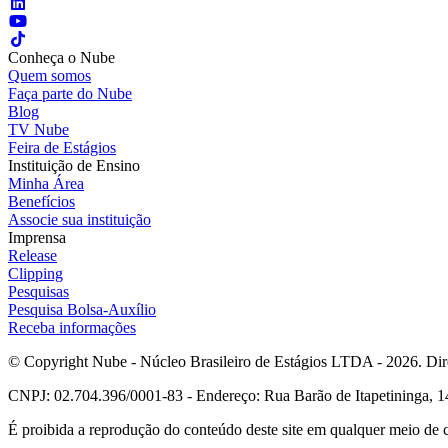
Conheça o Nube
Quem somos
Faça parte do Nube
Blog
TV Nube
Feira de Estágios
Instituição de Ensino
Minha Área
Benefícios
Associe sua instituição
Imprensa
Release
Clipping
Pesquisas
Pesquisa Bolsa-Auxílio
Receba informações
© Copyright Nube - Núcleo Brasileiro de Estágios LTDA - 2026. Dire
CNPJ: 02.704.396/0001-83 - Endereço: Rua Barão de Itapetininga, 14
É proibida a reprodução do conteúdo deste site em qualquer meio de 