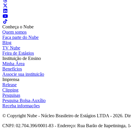
Conheça o Nube
Quem somos
Faça parte do Nube
Blog
TV Nube
Feira de Estágios
Instituição de Ensino
Minha Área
Benefícios
Associe sua instituição
Imprensa
Release
Clipping
Pesquisas
Pesquisa Bolsa-Auxílio
Receba informações
© Copyright Nube - Núcleo Brasileiro de Estágios LTDA - 2026. Dire
CNPJ: 02.704.396/0001-83 - Endereço: Rua Barão de Itapetininga, 14