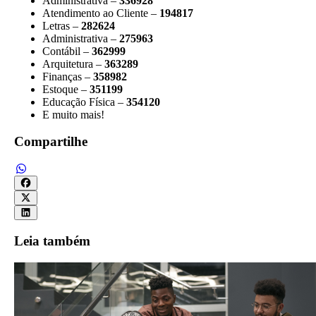
Administrativa –
336928
Atendimento ao Cliente –
194817
Letras –
282624
Administrativa –
275963
Contábil –
362999
Arquitetura –
363289
Finanças –
358982
Estoque –
351199
Educação Física –
354120
E muito mais!
Compartilhe
Leia também