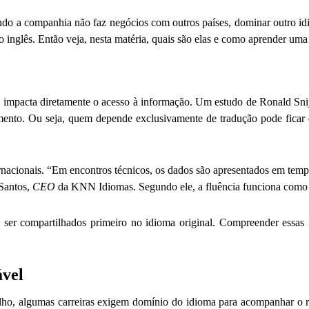
do a companhia não faz negócios com outros países, dominar outro id
 inglês. Então veja, nesta matéria, quais são elas e como aprender uma
al impacta diretamente o acesso à informação. Um estudo de Ronald S
cimento. Ou seja, quem depende exclusivamente de tradução pode fica
nternacionais. “Em encontros técnicos, os dados são apresentados em t
Santos,
CEO
da KNN Idiomas. Segundo ele, a fluência funciona como um
 ser compartilhados primeiro no idioma original. Compreender essas 
ável
o, algumas carreiras exigem domínio do idioma para acompanhar o rit