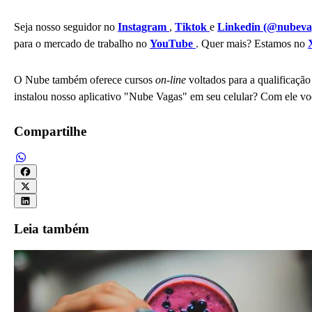
Seja nosso seguidor no
Instagram
,
Tiktok
e
Linkedin (@nubeva
para o mercado de trabalho no
YouTube
. Quer mais? Estamos no
O Nube também oferece cursos
on-line
voltados para a qualificação 
instalou nosso aplicativo "Nube Vagas" em seu celular? Com ele voc
Compartilhe
Leia também